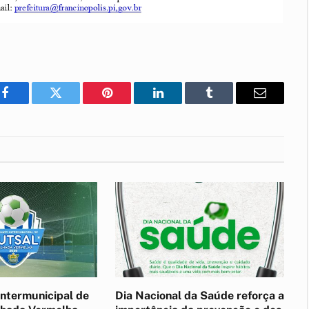
Facebook
Twitter
Pinterest
LinkedIn
Tumblr
E-
mail
ntermunicipal de
Dia Nacional da Saúde reforça a