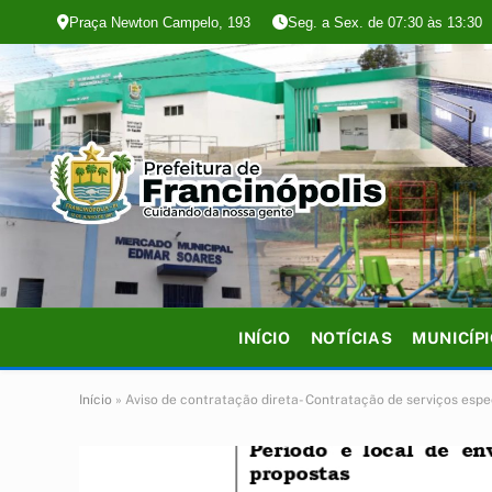
Praça Newton Campelo, 193
Seg. a Sex. de 07:30 às 13:30
INÍCIO
NOTÍCIAS
MUNICÍP
Início
»
Aviso de contratação direta- Contratação de serviços espe