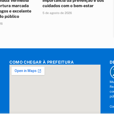
lhada Vermelha
importância da prevenção e dos
rtura marcada
cuidados com o bem-estar
ogos e excelente
5 de agosto de 2026
do público
26
COMO CHEGAR À PREFEITURA
D
Mu
Re
co
pú
Co