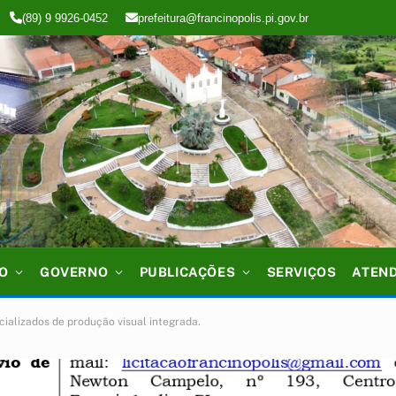
(89) 9 9926-0452
prefeitura@francinopolis.pi.gov.br
IO
GOVERNO
PUBLICAÇÕES
SERVIÇOS
ATEN
cializados de produção visual integrada.