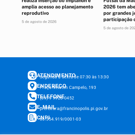
realiza inserção do Implanon e
Futsal da Ma
amplia acesso ao planejamento
2026 tem abe
reprodutivo
por grandes j
participação 
5 de agosto de 2026
5 de agosto de 20
ATENDIMENTO
Segunda à Sexta de 07:30 às 13:30
ENDEREÇO
Praça Newton Campelo, 193
TELEFONE
(89) 9 9926-0452
E-MAIL
prefeitura@francinopolis.pi.gov.br
CNPJ
06.554.919/0001-03