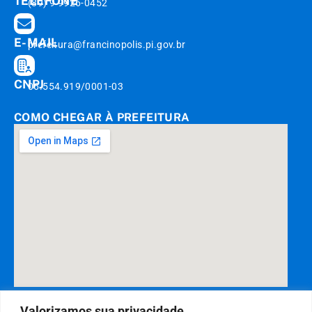
TELEFONE
(89) 9 9926-0452
E-MAIL
prefeitura@francinopolis.pi.gov.br
CNPJ
06.554.919/0001-03
COMO CHEGAR À PREFEITURA
DESENVOLVIDO POR CR2
Valorizamos sua privacidade