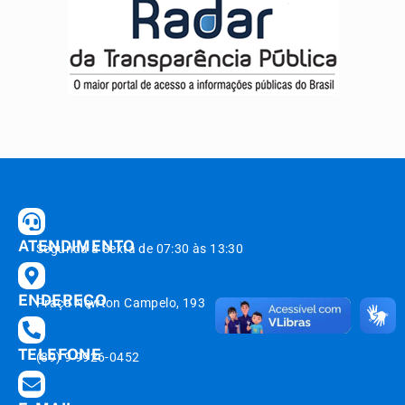
ATENDIMENTO
Segunda à Sexta de 07:30 às 13:30
ENDEREÇO
Praça Newton Campelo, 193
TELEFONE
(89) 9 9926-0452