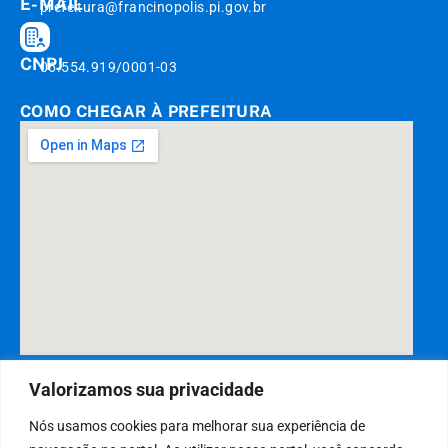
E-MAIL
prefeitura@francinopolis.pi.gov.br
CNPJ
06.554.919/0001-03
COMO CHEGAR À PREFEITURA
DESENVOLVIDO POR CR2
Valorizamos sua privacidade
Nós usamos cookies para melhorar sua experiência de