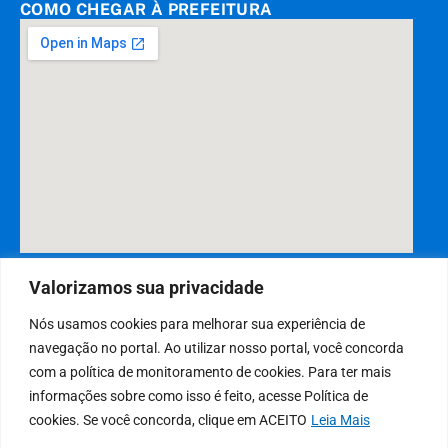
COMO CHEGAR À PREFEITURA
DESENVOLVIDO POR CR2
Valorizamos sua privacidade
Nós usamos cookies para melhorar sua experiência de
navegação no portal. Ao utilizar nosso portal, você concorda
Muito mais que
criar site
ou
sistema para prefeituras
! Realizamos
com a política de monitoramento de cookies. Para ter mais
uma
assessoria
completa, onde garantimos em contrato que todas
informações sobre como isso é feito, acesse Política de
as exigências das
leis de transparência pública
serão atendidas.
cookies. Se você concorda, clique em ACEITO
Leia Mais
Conheça o
PNTP
e o
Radar da Transparência Pública