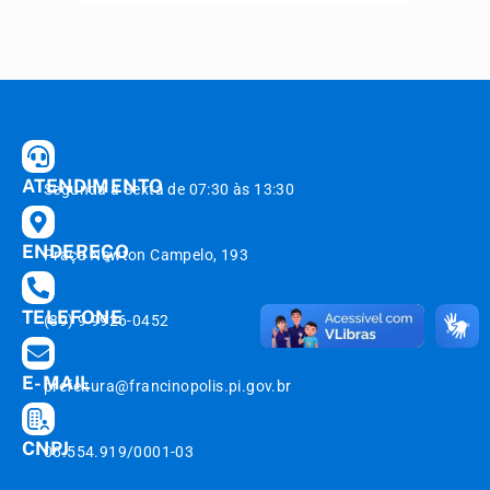
ATENDIMENTO
Segunda à Sexta de 07:30 às 13:30
ENDEREÇO
Praça Newton Campelo, 193
TELEFONE
(89) 9 9926-0452
E-MAIL
prefeitura@francinopolis.pi.gov.br
CNPJ
06.554.919/0001-03