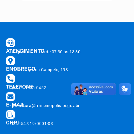
ATENDIMENTO
Segunda à Sexta de 07:30 às 13:30
ENDEREÇO
Praça Newton Campelo, 193
TELEFONE
(89) 9 9926-0452
E-MAIL
prefeitura@francinopolis.pi.gov.br
CNPJ
06.554.919/0001-03