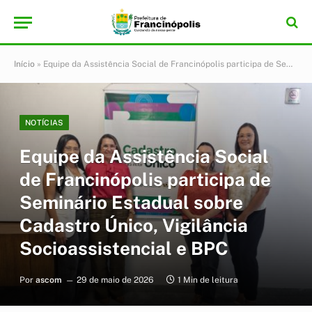
Início
»
Equipe da Assistência Social de Francinópolis participa de Seminário Estadual sobre Cadastro Único, Vigilância Socioassistencial e BPC
NOTÍCIAS
Equipe da Assistência Social
de Francinópolis participa de
Seminário Estadual sobre
Cadastro Único, Vigilância
Socioassistencial e BPC
Por
ascom
29 de maio de 2026
1 Min de leitura