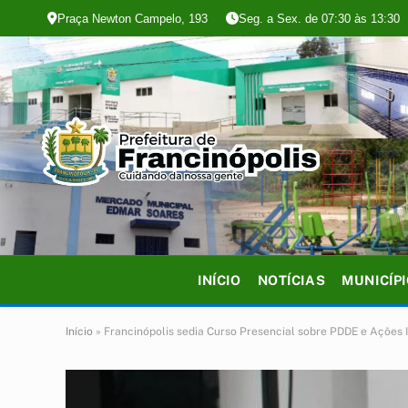
Praça Newton Campelo, 193
Seg. a Sex. de 07:30 às 13:30
INÍCIO
NOTÍCIAS
MUNICÍP
Início
»
Francinópolis sedia Curso Presencial sobre PDDE e Ações 