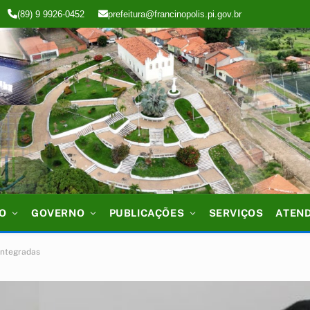
(89) 9 9926-0452
prefeitura@francinopolis.pi.gov.br
IO
GOVERNO
PUBLICAÇÕES
SERVIÇOS
ATEN
Integradas