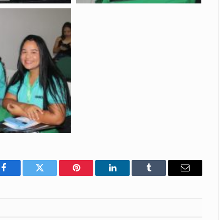
Facebook
Twitter
Pinterest
LinkedIn
Tumblr
E-
mail