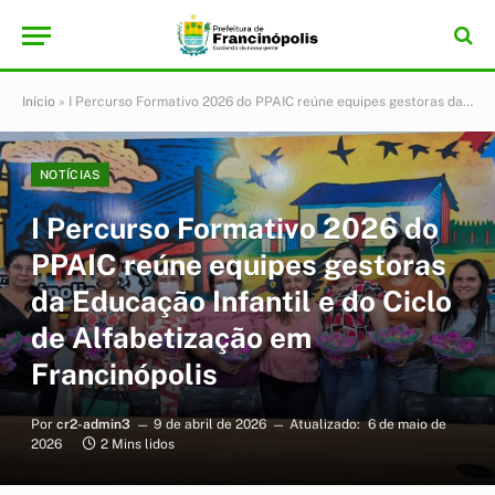
Início
»
I Percurso Formativo 2026 do PPAIC reúne equipes gestoras da Educação Infantil e do Ciclo de Alfabetização em Francinópolis
NOTÍCIAS
I Percurso Formativo 2026 do
PPAIC reúne equipes gestoras
da Educação Infantil e do Ciclo
de Alfabetização em
Francinópolis
Por
cr2-admin3
9 de abril de 2026
Atualizado:
6 de maio de
2026
2 Mins lidos