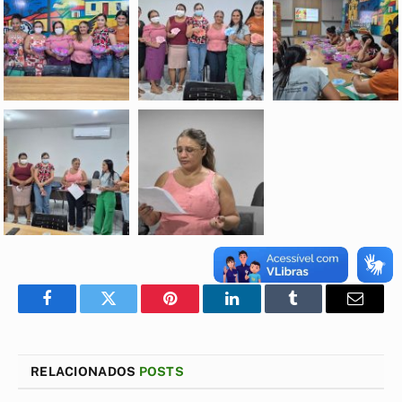
Facebook
Twitter
Pinterest
LinkedIn
Tumblr
E-
mail
RELACIONADOS
POSTS