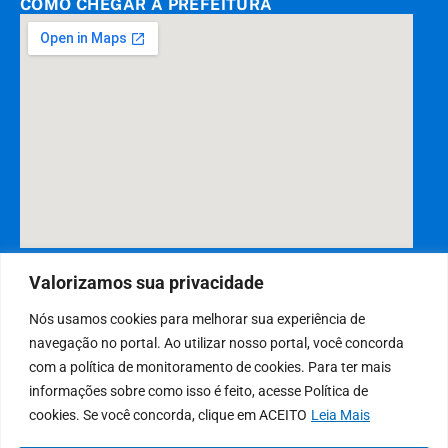
COMO CHEGAR À PREFEITURA
DESENVOLVIDO POR CR2
Valorizamos sua privacidade
Nós usamos cookies para melhorar sua experiência de
navegação no portal. Ao utilizar nosso portal, você concorda
Muito mais que
criar site
ou
sistema para prefeituras
! Realizamos
com a política de monitoramento de cookies. Para ter mais
uma
assessoria
completa, onde garantimos em contrato que todas
informações sobre como isso é feito, acesse Política de
as exigências das
leis de transparência pública
serão atendidas.
cookies. Se você concorda, clique em ACEITO
Leia Mais
Conheça o
PNTP
e o
Radar da Transparência Pública