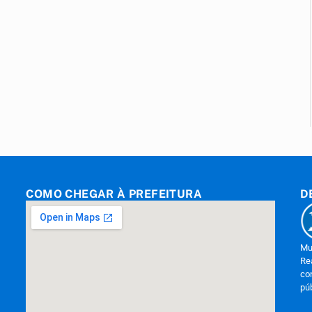
COMO CHEGAR À PREFEITURA
D
Mu
Re
co
pú