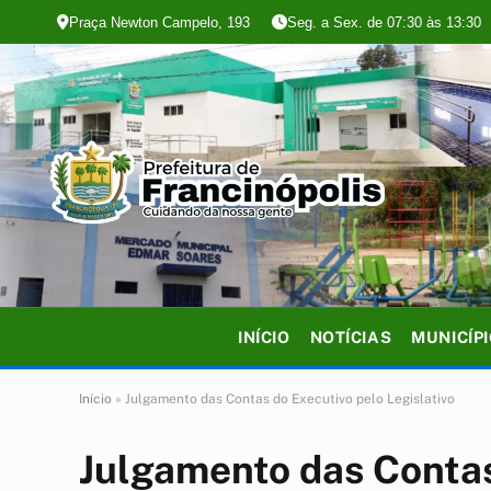
Praça Newton Campelo, 193
Seg. a Sex. de 07:30 às 13:30
INÍCIO
NOTÍCIAS
MUNICÍP
Início
»
Julgamento das Contas do Executivo pelo Legislativo
Julgamento das Contas