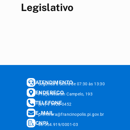
Legislativo
ATENDIMENTO
Segunda à Sexta de 07:30 às 13:30
ENDEREÇO
Praça Newton Campelo, 193
TELEFONE
(89) 9 9926-0452
E-MAIL
prefeitura@francinopolis.pi.gov.br
CNPJ
06.554.919/0001-03