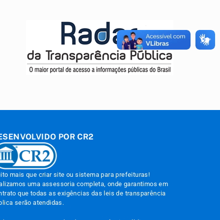
ESENVOLVIDO POR CR2
ito mais que
criar site
ou
sistema para prefeituras
!
alizamos uma
assessoria
completa, onde garantimos em
ntrato que todas as exigências das
leis de transparência
blica
serão atendidas.