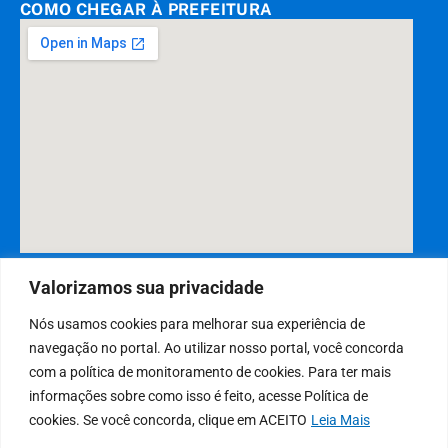
COMO CHEGAR À PREFEITURA
DESENVOLVIDO POR CR2
Valorizamos sua privacidade
Nós usamos cookies para melhorar sua experiência de
navegação no portal. Ao utilizar nosso portal, você concorda
Muito mais que
criar site
ou
sistema para prefeituras
! Realizamos
com a política de monitoramento de cookies. Para ter mais
uma
assessoria
completa, onde garantimos em contrato que todas
informações sobre como isso é feito, acesse Política de
as exigências das
leis de transparência pública
serão atendidas.
cookies. Se você concorda, clique em ACEITO
Leia Mais
Conheça o
PNTP
e o
Radar da Transparência Pública