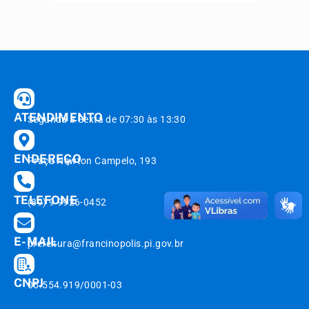
ATENDIMENTO
Segunda à Sexta de 07:30 às 13:30
ENDEREÇO
Praça Newton Campelo, 193
TELEFONE
(89) 9 9926-0452
E-MAIL
prefeitura@francinopolis.pi.gov.br
CNPJ
06.554.919/0001-03