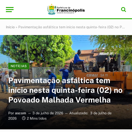
Início
»
Pavimentação asfáltica tem início nesta quinta-feira (02) no Povoado Malhada Vermelha
NOTÍCIAS
Pavimentação asfáltica tem
início nesta quinta-feira (02) no
Povoado Malhada Vermelha
Por
ascom
3 de julho de 2026
Atualizado:
3 de julho de
2026
2 Mins lidos