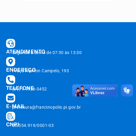
ATENDIMENTO
Segunda à Sexta de 07:30 às 13:30
ENDEREÇO
Praça Newton Campelo, 193
TELEFONE
(89) 9 9926-0452
E-MAIL
prefeitura@francinopolis.pi.gov.br
CNPJ
06.554.919/0001-03