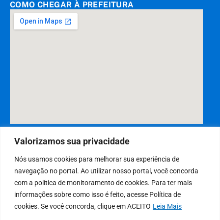
COMO CHEGAR À PREFEITURA
DESENVOLVIDO POR CR2
Valorizamos sua privacidade
Nós usamos cookies para melhorar sua experiência de
navegação no portal. Ao utilizar nosso portal, você concorda
Muito mais que
criar site
ou
sistema para prefeituras
! Realizamos
com a política de monitoramento de cookies. Para ter mais
uma
assessoria
completa, onde garantimos em contrato que todas
informações sobre como isso é feito, acesse Política de
as exigências das
leis de transparência pública
serão atendidas.
cookies. Se você concorda, clique em ACEITO
Leia Mais
Conheça o
PNTP
e o
Radar da Transparência Pública