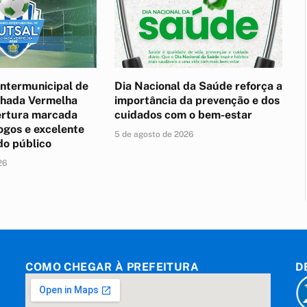
ntermunicipal de
Dia Nacional da Saúde reforça a
lhada Vermelha
importância da prevenção e dos
rtura marcada
cuidados com o bem-estar
ogos e excelente
5 de agosto de 2026
do público
26
COMO CHEGAR À PREFEITURA
D