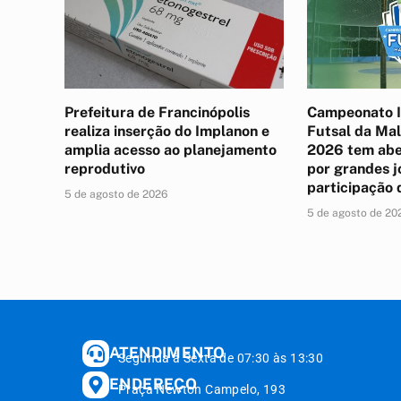
Prefeitura de Francinópolis
Campeonato I
realiza inserção do Implanon e
Futsal da Ma
amplia acesso ao planejamento
2026 tem abe
reprodutivo
por grandes j
participação 
5 de agosto de 2026
5 de agosto de 20
ATENDIMENTO
Segunda à Sexta de 07:30 às 13:30
ENDEREÇO
Praça Newton Campelo, 193