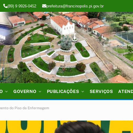
(89) 9 9926-0452
prefeitura@francinopolis.pi.gov.br
IO
GOVERNO
PUBLICAÇÕES
SERVIÇOS
ATEN
emento do Piso da Enfermagem