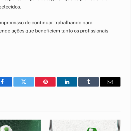
belecidos.
compromisso de continuar trabalhando para
endo ações que beneficiem tanto os profissionais
Facebook
Twitter
Pinterest
LinkedIn
Tumblr
E-
mail