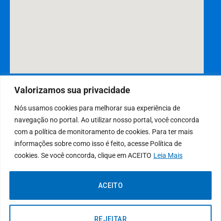
DESENVOLVIDO POR CR2
Valorizamos sua privacidade
Nós usamos cookies para melhorar sua experiência de
navegação no portal. Ao utilizar nosso portal, você concorda
Muito mais que
criar site
ou
sistema para prefeituras
! Realizamos
com a política de monitoramento de cookies. Para ter mais
uma
assessoria
completa, onde garantimos em contrato que todas
informações sobre como isso é feito, acesse Política de
as exigências das
leis de transparência pública
serão atendidas.
cookies. Se você concorda, clique em ACEITO
Leia Mais
Conheça o
PNTP
e o
Radar da Transparência Pública
ACEITO
Prefeitura Municipal da Francinópolis.
Todos os direitos reservados a
REJEITAR